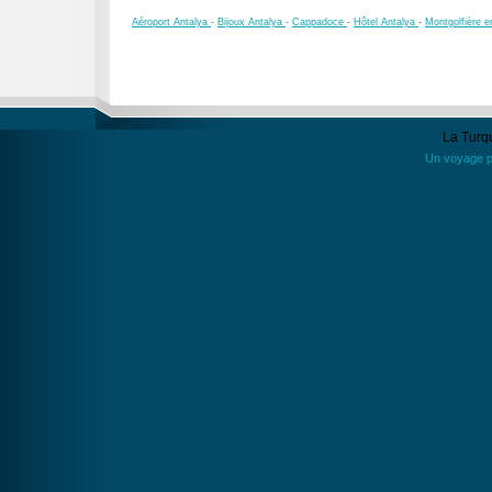
Aéroport Antalya
-
Bijoux Antalya
-
Cappadoce
-
Hôtel Antalya
-
Montgolfière 
La Turqu
Un voyage po